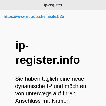
ip-register
Warning
: mysqli_connect(): (HY000/1045): Access denied for
user 'root'@'localhost' (using password: YES) in
/home/ip-
register.info/htdocs/pagecontent/sql.php
on line
6
https://www.jet-gutscheine.de/b2b
Warning
: mysqli_error() expects parameter 1 to be mysqli,
boolean given in
/home/ip-
register.info/htdocs/pagecontent/sql.php
on line
7
ip-
Warning
: mysqli_select_db() expects parameter 1 to be mysqli,
boolean given in
/home/ip-
register.info/htdocs/pagecontent/sql.php
on line
9
register.info
Auswahl der Datenbank ist fehlgeschlagen!
Warning
: mysqli_error() expects parameter 1 to be mysqli,
boolean given in
/home/ip-
register.info/htdocs/pagecontent/sql.php
on line
10
Sie haben täglich eine neue
dynamische IP und möchten
von unterwegs auf Ihren
Anschluss mit Namen